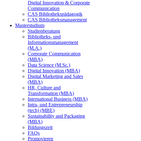
Digital Innovation & Corporate
Communication
CAS Bibliothekspädagogik
CAS Bibliotheksmanagement
Masterstudium
Studienberatung
Bibliotheks- und
Informationsmanagement
(M.A.)
Corporate Communication
(MBA)
Data Science (M.Sc.)
Digital Innovation (MBA)
Digital Marketing and Sales
(MBA)
HR, Culture and
Transformation (MBA)
International Business (MBA)
Intra- und Entrepreneurship
(tech) (MBE)
Sustainability and Packaging
(MBA)
Bildungszeit
FAQs
Promovieren