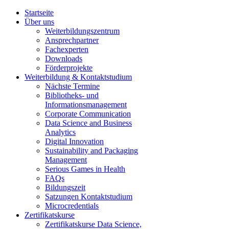
Startseite
Über uns
Weiterbildungszentrum
Ansprechpartner
Fachexperten
Downloads
Förderprojekte
Weiterbildung & Kontaktstudium
Nächste Termine
Bibliotheks- und
Informationsmanagement
Corporate Communication
Data Science and Business
Analytics
Digital Innovation
Sustainability and Packaging
Management
Serious Games in Health
FAQs
Bildungszeit
Satzungen Kontaktstudium
Microcredentials
Zertifikatskurse
Zertifikatskurse Data Science,