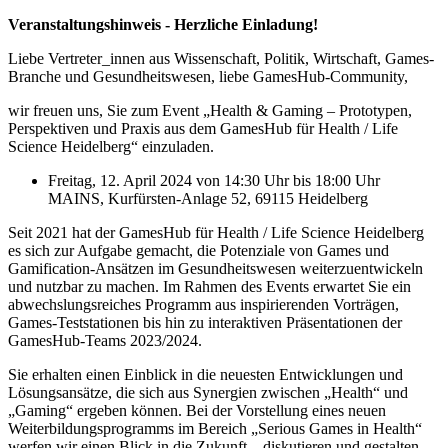
Veranstaltungshinweis - Herzliche Einladung!
Liebe Vertreter_innen aus Wissenschaft, Politik, Wirtschaft, Games-
Branche und Gesundheitswesen, liebe GamesHub-Community,
wir freuen uns, Sie zum Event „Health & Gaming – Prototypen,
Perspektiven und Praxis aus dem GamesHub für Health / Life
Science Heidelberg“ einzuladen.
Freitag, 12. April 2024 von 14:30 Uhr bis 18:00 Uhr
MAINS, Kurfürsten-Anlage 52, 69115 Heidelberg
Seit 2021 hat der GamesHub für Health / Life Science Heidelberg
es sich zur Aufgabe gemacht, die Potenziale von Games und
Gamification-Ansätzen im Gesundheitswesen weiterzuentwickeln
und nutzbar zu machen. Im Rahmen des Events erwartet Sie ein
abwechslungsreiches Programm aus inspirierenden Vorträgen,
Games-Teststationen bis hin zu interaktiven Präsentationen der
GamesHub-Teams 2023/2024.
Sie erhalten einen Einblick in die neuesten Entwicklungen und
Lösungsansätze, die sich aus Synergien zwischen „Health“ und
„Gaming“ ergeben können. Bei der Vorstellung eines neuen
Weiterbildungsprogramms im Bereich „Serious Games in Health“
werfen wir einen Blick in die Zukunft – diskutieren und gestalten