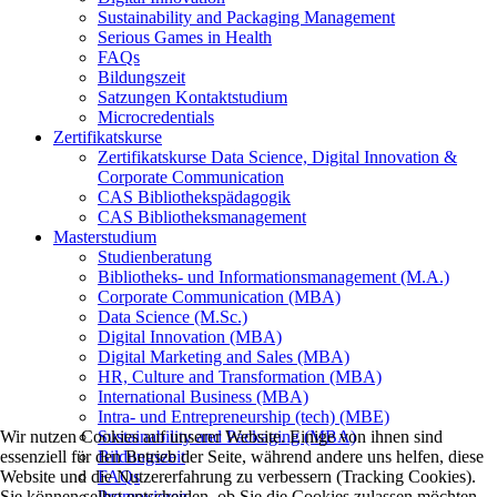
Sustainability and Packaging Management
Serious Games in Health
FAQs
Bildungszeit
Satzungen Kontaktstudium
Microcredentials
Zertifikatskurse
Zertifikatskurse Data Science, Digital Innovation &
Corporate Communication
CAS Bibliothekspädagogik
CAS Bibliotheksmanagement
Masterstudium
Studienberatung
Bibliotheks- und Informationsmanagement (M.A.)
Corporate Communication (MBA)
Data Science (M.Sc.)
Digital Innovation (MBA)
Digital Marketing and Sales (MBA)
HR, Culture and Transformation (MBA)
International Business (MBA)
Intra- und Entrepreneurship (tech) (MBE)
Sustainability and Packaging (MBA)
Wir nutzen Cookies auf unserer Website. Einige von ihnen sind
Bildungszeit
essenziell für den Betrieb der Seite, während andere uns helfen, diese
FAQs
Website und die Nutzererfahrung zu verbessern (Tracking Cookies).
Promovieren
Sie können selbst entscheiden, ob Sie die Cookies zulassen möchten.