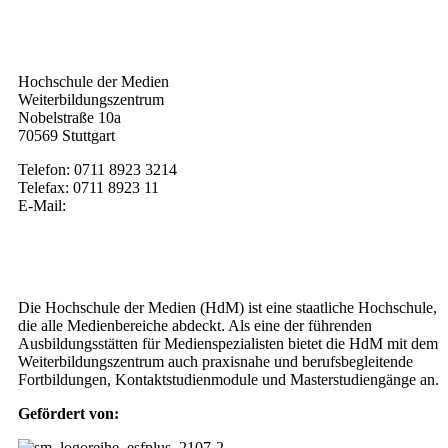
Kontakt
Hochschule der Medien
Weiterbildungszentrum
Nobelstraße 10a
70569 Stuttgart
Telefon: 0711 8923 3214
Telefax: 0711 8923 11
E-Mail:
weiterbildung@hdm-stuttgart.de
Wer wir sind
Die Hochschule der Medien (HdM) ist eine staatliche Hochschule,
die alle Medienbereiche abdeckt. Als eine der führenden
Ausbildungsstätten für Medienspezialisten bietet die HdM mit dem
Weiterbildungszentrum auch praxisnahe und berufsbegleitende
Fortbildungen, Kontaktstudienmodule und Masterstudiengänge an.
Gefördert von: