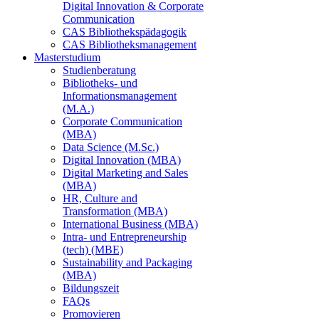
Digital Innovation & Corporate
Communication
CAS Bibliothekspädagogik
CAS Bibliotheksmanagement
Masterstudium
Studienberatung
Bibliotheks- und
Informationsmanagement
(M.A.)
Corporate Communication
(MBA)
Data Science (M.Sc.)
Digital Innovation (MBA)
Digital Marketing and Sales
(MBA)
HR, Culture and
Transformation (MBA)
International Business (MBA)
Intra- und Entrepreneurship
(tech) (MBE)
Sustainability and Packaging
(MBA)
Bildungszeit
FAQs
Promovieren