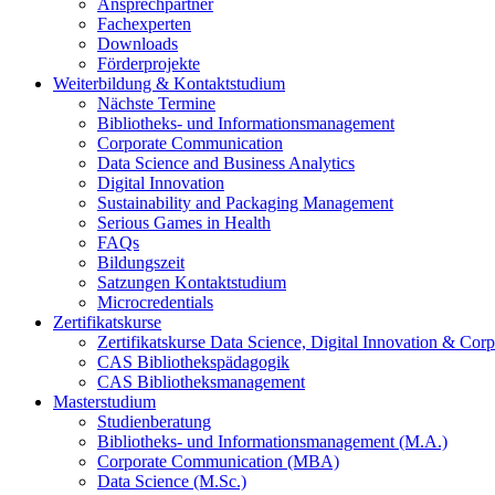
Ansprechpartner
Fachexperten
Downloads
Förderprojekte
Weiterbildung & Kontaktstudium
Nächste Termine
Bibliotheks- und Informationsmanagement
Corporate Communication
Data Science and Business Analytics
Digital Innovation
Sustainability and Packaging Management
Serious Games in Health
FAQs
Bildungszeit
Satzungen Kontaktstudium
Microcredentials
Zertifikatskurse
Zertifikatskurse Data Science, Digital Innovation & Co
CAS Bibliothekspädagogik
CAS Bibliotheksmanagement
Masterstudium
Studienberatung
Bibliotheks- und Informationsmanagement (M.A.)
Corporate Communication (MBA)
Data Science (M.Sc.)