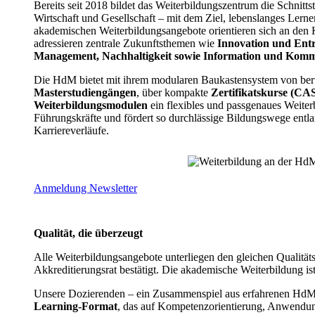
Bereits seit 2018 bildet das Weiterbildungszentrum die Schnitts
Wirtschaft und Gesellschaft – mit dem Ziel, lebenslanges Lerne
akademischen Weiterbildungsangebote orientieren sich an de
adressieren zentrale Zukunftsthemen wie
Innovation und Entr
Management, Nachhaltigkeit sowie Information und Kom
Die HdM bietet mit ihrem modularen Baukastensystem von ber
Masterstudiengängen
, über kompakte
Zertifikatskurse (CA
Weiterbildungsmodulen
ein flexibles und passgenaues Weiter
Führungskräfte und fördert so durchlässige Bildungswege entla
Karriereverläufe.
Anmeldung Newsletter
Qualität, die überzeugt
Alle Weiterbildungsangebote unterliegen den gleichen Qualität
Akkreditierungsrat bestätigt. Die akademische Weiterbildung i
Unsere Dozierenden – ein Zusammenspiel aus erfahrenen HdM-P
Learning-Format
, das auf Kompetenzorientierung, Anwendun