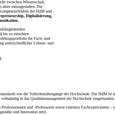
telle zwischen Wissenschaft,
n aktiv mitzugestalten. Die
n Kompetenzfeldern der HdM und
epreneurship, Digitalisierung,
munikation
.
ufsbegleitenden
S)
bis zu einzelnen
bildungsportfolio für Fach- und
ng unterschiedlicher Lebens- und
sstandards wie die Vollzeitstudiengänge der Hochschule. Die HdM ist s
st vollständig in das Qualitätsmanagement der Hochschule eingebunden.
rofessorinnen und -Professoren sowie externen Fachexpert:innen – v
gsnähe und Innovation setzt.