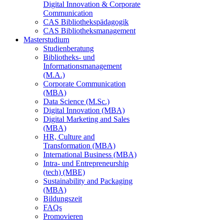
Digital Innovation & Corporate
Communication
CAS Bibliothekspädagogik
CAS Bibliotheksmanagement
Masterstudium
Studienberatung
Bibliotheks- und
Informationsmanagement
(M.A.)
Corporate Communication
(MBA)
Data Science (M.Sc.)
Digital Innovation (MBA)
Digital Marketing and Sales
(MBA)
HR, Culture and
Transformation (MBA)
International Business (MBA)
Intra- und Entrepreneurship
(tech) (MBE)
Sustainability and Packaging
(MBA)
Bildungszeit
FAQs
Promovieren