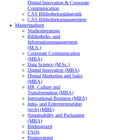
Digital Innovation & Corporate
Communication
CAS Bibliothekspädagogik
CAS Bibliotheksmanagement
Masterstudium
Studienberatung
Bibliotheks- und
Informationsmanagement
(M.A.)
Corporate Communication
(MBA)
Data Science (M.Sc.)
Digital Innovation (MBA)
Digital Marketing and Sales
(MBA)
HR, Culture and
Transformation (MBA)
International Business (MBA)
Intra- und Entrepreneurship
(tech) (MBE)
Sustainability and Packaging
(MBA)
Bildungszeit
FAQs
Promovieren