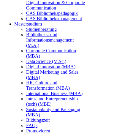
Digital Innovation & Corporate
Communication
CAS Bibliothekspädagogik
CAS Bibliotheksmanagement
Masterstudium
Studienberatung
Bibliotheks- und
Informationsmanagement
(M.A.)
Corporate Communication
(MBA)
Data Science (M.Sc.)
Digital Innovation (MBA)
Digital Marketing and Sales
(MBA)
HR, Culture and
Transformation (MBA)
International Business (MBA)
Intra- und Entrepreneurship
(tech) (MBE)
Sustainability and Packaging
(MBA)
Bildungszeit
FAQs
Promovieren