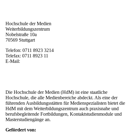
Kontakt
Hochschule der Medien
Weiterbildungszentrum
Nobelstraße 10a
70569 Stuttgart
Telefon: 0711 8923 3214
Telefax: 0711 8923 11
E-Mail:
weiterbildung@hdm-stuttgart.de
Wer wir sind
Die Hochschule der Medien (HdM) ist eine staatliche
Hochschule, die alle Medienbereiche abdeckt. Als eine der
führenden Ausbildungsstätten für Medienspezialisten bietet die
HdM mit dem Weiterbildungszentrum auch praxisnahe und
berufsbegleitende Fortbildungen, Kontaktstudienmodule und
Masterstudiengänge an.
Gefördert von: