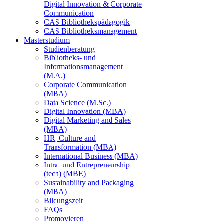
Digital Innovation & Corporate
Communication
CAS Bibliothekspädagogik
CAS Bibliotheksmanagement
Masterstudium
Studienberatung
Bibliotheks- und
Informationsmanagement
(M.A.)
Corporate Communication
(MBA)
Data Science (M.Sc.)
Digital Innovation (MBA)
Digital Marketing and Sales
(MBA)
HR, Culture and
Transformation (MBA)
International Business (MBA)
Intra- und Entrepreneurship
(tech) (MBE)
Sustainability and Packaging
(MBA)
Bildungszeit
FAQs
Promovieren