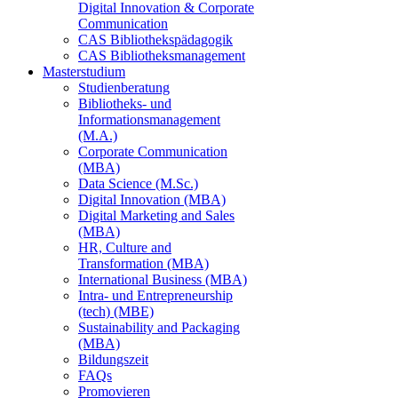
Digital Innovation & Corporate
Communication
CAS Bibliothekspädagogik
CAS Bibliotheksmanagement
Masterstudium
Studienberatung
Bibliotheks- und
Informationsmanagement
(M.A.)
Corporate Communication
(MBA)
Data Science (M.Sc.)
Digital Innovation (MBA)
Digital Marketing and Sales
(MBA)
HR, Culture and
Transformation (MBA)
International Business (MBA)
Intra- und Entrepreneurship
(tech) (MBE)
Sustainability and Packaging
(MBA)
Bildungszeit
FAQs
Promovieren