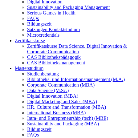
Digital Innovation
Sustainability and Packaging Management
Serious Games in Health
FAQs
Bildungszeit
Satzungen Kontaktstudium
Microcredentials
Zertifikatskurse
Zertifikatskurse Data Science, Digital Innovation &
Corporate Communication
CAS Bibliothekspädagogik
CAS Bibliotheksmanagement
Masterstudium
Studienberatung
Bibliotheks- und Informationsmanagement (M.A.)
Corporate Communication (MBA)
Data Science (M.Sc.)
Digital Innovation (MBA)
Digital Marketing and Sales (MBA)
HR, Culture and Transformation (MBA)
International Business (MBA)
Intra- und Entrepreneurship (tech) (MBE)
Sustainability and Packaging (MBA)
Bildungszeit
FAQs