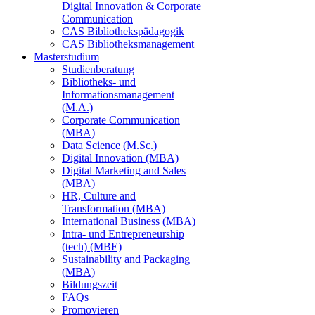
Digital Innovation & Corporate
Communication
CAS Bibliothekspädagogik
CAS Bibliotheksmanagement
Masterstudium
Studienberatung
Bibliotheks- und
Informationsmanagement
(M.A.)
Corporate Communication
(MBA)
Data Science (M.Sc.)
Digital Innovation (MBA)
Digital Marketing and Sales
(MBA)
HR, Culture and
Transformation (MBA)
International Business (MBA)
Intra- und Entrepreneurship
(tech) (MBE)
Sustainability and Packaging
(MBA)
Bildungszeit
FAQs
Promovieren