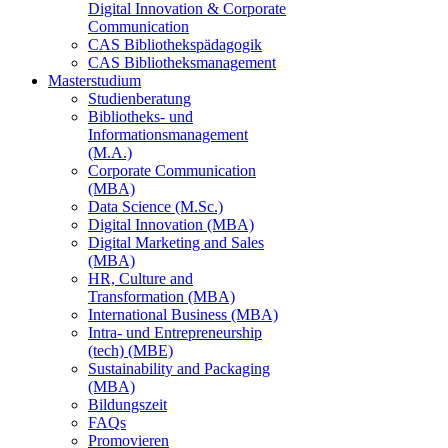
Digital Innovation & Corporate
Communication
CAS Bibliothekspädagogik
CAS Bibliotheksmanagement
Masterstudium
Studienberatung
Bibliotheks- und
Informationsmanagement
(M.A.)
Corporate Communication
(MBA)
Data Science (M.Sc.)
Digital Innovation (MBA)
Digital Marketing and Sales
(MBA)
HR, Culture and
Transformation (MBA)
International Business (MBA)
Intra- und Entrepreneurship
(tech) (MBE)
Sustainability and Packaging
(MBA)
Bildungszeit
FAQs
Promovieren