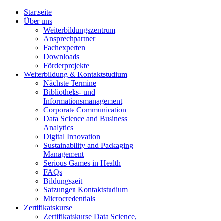
Startseite
Über uns
Weiterbildungszentrum
Ansprechpartner
Fachexperten
Downloads
Förderprojekte
Weiterbildung & Kontaktstudium
Nächste Termine
Bibliotheks- und
Informationsmanagement
Corporate Communication
Data Science and Business
Analytics
Digital Innovation
Sustainability and Packaging
Management
Serious Games in Health
FAQs
Bildungszeit
Satzungen Kontaktstudium
Microcredentials
Zertifikatskurse
Zertifikatskurse Data Science,