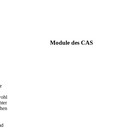
Module des CAS
e
wohl
hter
chen
nd