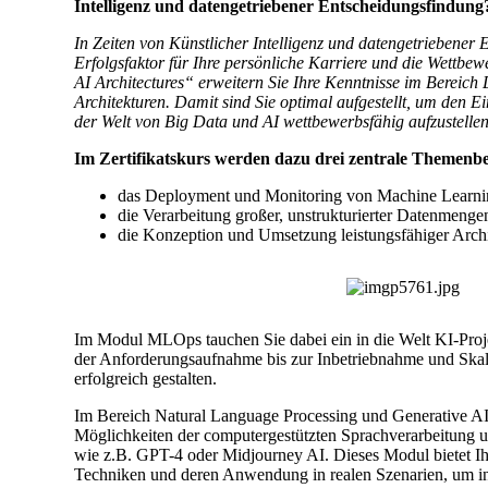
Intelligenz und datengetriebener Entscheidungsfindung
In Zeiten von Künstlicher Intelligenz und datengetriebener
Erfolgsfaktor für Ihre persönliche Karriere und die Wettbe
AI Architectures“ erweitern Sie Ihre Kenntnisse im Berei
Architekturen. Damit sind Sie optimal aufgestellt, um den E
der Welt von Big Data und AI wettbewerbsfähig aufzustellen
Im Zertifikatskurs werden dazu drei zentrale Themenber
das Deployment und Monitoring von Machine Learnin
die Verarbeitung großer, unstrukturierter Datenmeng
die Konzeption und Umsetzung leistungsfähiger Archi
Im Modul MLOps tauchen Sie dabei ein in die Welt KI-Proje
der Anforderungsaufnahme bis zur Inbetriebnahme und Skal
erfolgreich gestalten.
Im Bereich Natural Language Processing und Generative AI 
Möglichkeiten der computergestützten Sprachverarbeitung 
wie z.B. GPT-4 oder Midjourney AI. Dieses Modul bietet Ihne
Techniken und deren Anwendung in realen Szenarien, um i