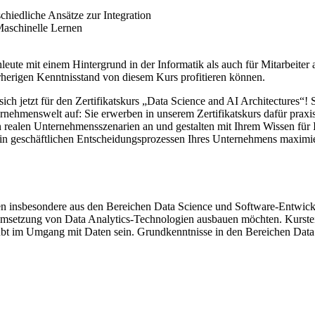
hiedliche Ansätze zur Integration
Maschinelle Lernen
chleute mit einem Hintergrund in der Informatik als auch für Mitarbeiter
rherigen Kenntnisstand von diesem Kurs profitieren können.
ich jetzt für den Zertifikatskurs „Data Science and AI Architectures“! 
nehmenswelt auf: Sie erwerben in unserem Zertifikatskurs dafür praxisor
realen Unternehmensszenarien an und gestalten mit Ihrem Wissen für I
in geschäftlichen Entscheidungsprozessen Ihres Unternehmens maximi
nen insbesondere aus den Bereichen Data Science und Software-Entwick
Umsetzung von Data Analytics-Technologien ausbauen möchten. Kurstei
übt im Umgang mit Daten sein. Grundkenntnisse in den Bereichen Data