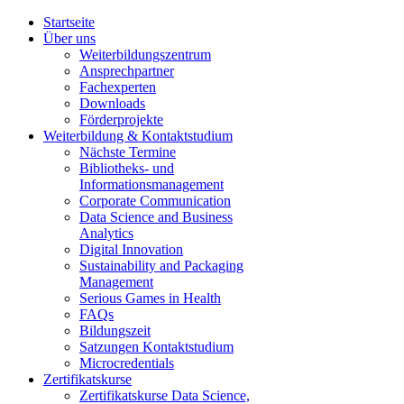
Startseite
Über uns
Weiterbildungszentrum
Ansprechpartner
Fachexperten
Downloads
Förderprojekte
Weiterbildung & Kontaktstudium
Nächste Termine
Bibliotheks- und
Informationsmanagement
Corporate Communication
Data Science and Business
Analytics
Digital Innovation
Sustainability and Packaging
Management
Serious Games in Health
FAQs
Bildungszeit
Satzungen Kontaktstudium
Microcredentials
Zertifikatskurse
Zertifikatskurse Data Science,