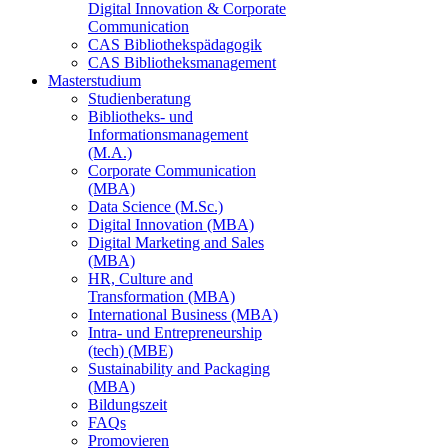
Digital Innovation & Corporate
Communication
CAS Bibliothekspädagogik
CAS Bibliotheksmanagement
Masterstudium
Studienberatung
Bibliotheks- und
Informationsmanagement
(M.A.)
Corporate Communication
(MBA)
Data Science (M.Sc.)
Digital Innovation (MBA)
Digital Marketing and Sales
(MBA)
HR, Culture and
Transformation (MBA)
International Business (MBA)
Intra- und Entrepreneurship
(tech) (MBE)
Sustainability and Packaging
(MBA)
Bildungszeit
FAQs
Promovieren