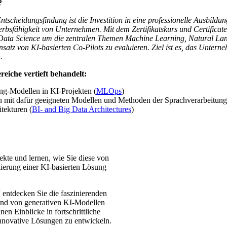
?
 Entscheidungsfindung ist die Investition in eine professionelle Ausbi
werbsfähigkeit von Unternehmen. Mit dem Zertifikatskurs und Certific
ch Data Science um die zentralen Themen Machine Learning, Natural L
insatz von KI-basierten Co-Pilots zu evaluieren. Ziel ist es, das Unter
.
eiche vertieft behandelt:
g-Modellen in KI-Projekten (
MLOps
)
en mit dafür geeigneten Modellen und Methoden der Sprachverarbeitung
tekturen (
BI- and Big Data Architectures
)
kte und lernen, wie Sie diese von
ierung einer KI-basierten Lösung
entdecken Sie die faszinierenden
und von generativen KI-Modellen
n Einblicke in fortschrittliche
nnovative Lösungen zu entwickeln.