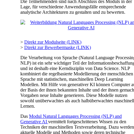
Die Teilnehmenden sind nach Abschluss des Moduls in der
Lage, für verschiedene Anwendungsfälle entsprechende
analytische Architekturen zu gestalten und zu bewerten.
>
Direkt zur Modulseite (LINK)
>
Direkt zur Bewerbermaske (LINK)
Die Verarbeitung von Sprache (Natural Language Processin
NLP) ist ein sehr wichtiger Teil der Informationsbeschaffun
und ist deshalb eine Kerndisziplin von Data Science. NLP
kombiniert die regelbasierte Modellierung der menschlichen
Sprache mit statistischen, maschinellen Deep Learning
Modellen. Mit Hilfe von generativer KI können Computer a
der Basis der ihnen bekannten Inhalte und der ihnen gemac
Vorgaben neue Inhalte generieren. Diese Modelle nutzen
sowohl unüberwachtes als auch halbüberwachtes maschinel
Lernen.
Das
Modul Natural Languages Processing (NLP) and
Generative AI
vermittelt fortgeschrittenes Wissen zu den
Techniken der maschinellen Textverarbeitung. Dazu werden
aktuelle Modelle und Methoden sowie deren technische