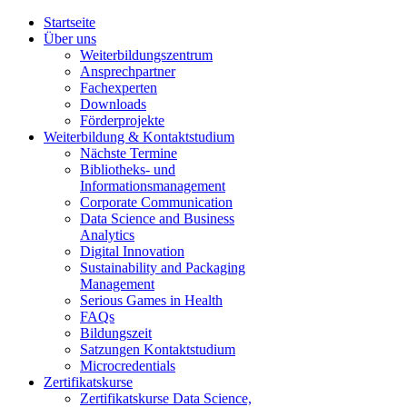
Startseite
Über uns
Weiterbildungszentrum
Ansprechpartner
Fachexperten
Downloads
Förderprojekte
Weiterbildung & Kontaktstudium
Nächste Termine
Bibliotheks- und
Informationsmanagement
Corporate Communication
Data Science and Business
Analytics
Digital Innovation
Sustainability and Packaging
Management
Serious Games in Health
FAQs
Bildungszeit
Satzungen Kontaktstudium
Microcredentials
Zertifikatskurse
Zertifikatskurse Data Science,