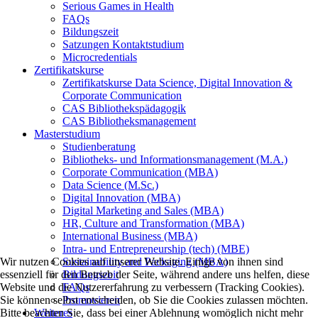
Serious Games in Health
FAQs
Bildungszeit
Satzungen Kontaktstudium
Microcredentials
Zertifikatskurse
Zertifikatskurse Data Science, Digital Innovation &
Corporate Communication
CAS Bibliothekspädagogik
CAS Bibliotheksmanagement
Masterstudium
Studienberatung
Bibliotheks- und Informationsmanagement (M.A.)
Corporate Communication (MBA)
Data Science (M.Sc.)
Digital Innovation (MBA)
Digital Marketing and Sales (MBA)
HR, Culture and Transformation (MBA)
International Business (MBA)
Intra- und Entrepreneurship (tech) (MBE)
Wir nutzen Cookies auf unserer Website. Einige von ihnen sind
Sustainability and Packaging (MBA)
essenziell für den Betrieb der Seite, während andere uns helfen, diese
Bildungszeit
Website und die Nutzererfahrung zu verbessern (Tracking Cookies).
FAQs
Sie können selbst entscheiden, ob Sie die Cookies zulassen möchten.
Promovieren
Bitte beachten Sie, dass bei einer Ablehnung womöglich nicht mehr
Weiteres