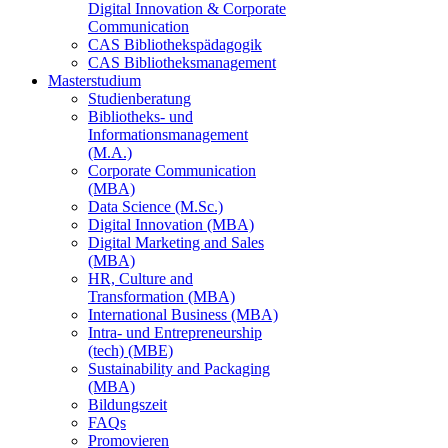
Digital Innovation & Corporate
Communication
CAS Bibliothekspädagogik
CAS Bibliotheksmanagement
Masterstudium
Studienberatung
Bibliotheks- und
Informationsmanagement
(M.A.)
Corporate Communication
(MBA)
Data Science (M.Sc.)
Digital Innovation (MBA)
Digital Marketing and Sales
(MBA)
HR, Culture and
Transformation (MBA)
International Business (MBA)
Intra- und Entrepreneurship
(tech) (MBE)
Sustainability and Packaging
(MBA)
Bildungszeit
FAQs
Promovieren