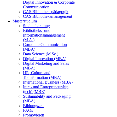
Digital Innovation & Corporate
Communication
CAS Bibliothekspädagogik
CAS Bibliotheksmanagement
Masterstudium
Studienberatung
Bibliotheks- und
Informationsmanagement
(M.A.)
Corporate Communication
(MBA)
Data Science (M.Sc.)
Digital Innovation (MBA)
Digital Marketing and Sales
(MBA)
HR, Culture and
Transformation (MBA)
International Business (MBA)
Intra- und Entrepreneurship
(tech) (MBE)
Sustainability and Packaging
(MBA)
Bildungszeit
FAQs
Promovieren