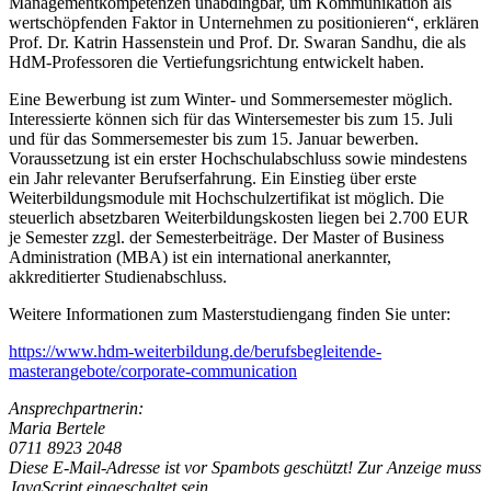
Managementkompetenzen unabdingbar, um Kommunikation als
wertschöpfenden Faktor in Unternehmen zu positionieren“, erklären
Prof. Dr. Katrin Hassenstein und Prof. Dr. Swaran Sandhu, die als
HdM-Professoren die Vertiefungsrichtung entwickelt haben.
Eine Bewerbung ist zum Winter- und Sommersemester möglich.
Interessierte können sich für das Wintersemester bis zum 15. Juli
und für das Sommersemester bis zum 15. Januar bewerben.
Voraussetzung ist ein erster Hochschulabschluss sowie mindestens
ein Jahr relevanter Berufserfahrung. Ein Einstieg über erste
Weiterbildungsmodule mit Hochschulzertifikat ist möglich. Die
steuerlich absetzbaren Weiterbildungskosten liegen bei 2.700 EUR
je Semester zzgl. der Semesterbeiträge. Der Master of Business
Administration (MBA) ist ein international anerkannter,
akkreditierter Studienabschluss.
Weitere Informationen zum Masterstudiengang finden Sie unter:
https://www.hdm-weiterbildung.de/berufsbegleitende-
masterangebote/corporate-communication
Ansprechpartnerin:
Maria Bertele
0711 8923 2048
Diese E-Mail-Adresse ist vor Spambots geschützt! Zur Anzeige muss
JavaScript eingeschaltet sein.