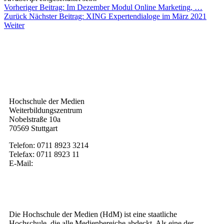
Vorheriger Beitrag: Im Dezember Modul Online Marketing, …
Zurück
Nächster Beitrag: XING Expertendialoge im März 2021
Weiter
Kontakt
Hochschule der Medien
Weiterbildungszentrum
Nobelstraße 10a
70569 Stuttgart
Telefon: 0711 8923 3214
Telefax: 0711 8923 11
E-Mail:
weiterbildung@hdm-stuttgart.de
Wer wir sind
Die Hochschule der Medien (HdM) ist eine staatliche
Hochschule, die alle Medienbereiche abdeckt. Als eine der