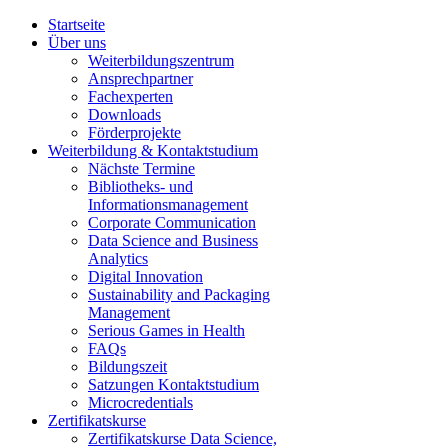
Startseite
Über uns
Weiterbildungszentrum
Ansprechpartner
Fachexperten
Downloads
Förderprojekte
Weiterbildung & Kontaktstudium
Nächste Termine
Bibliotheks- und
Informationsmanagement
Corporate Communication
Data Science and Business
Analytics
Digital Innovation
Sustainability and Packaging
Management
Serious Games in Health
FAQs
Bildungszeit
Satzungen Kontaktstudium
Microcredentials
Zertifikatskurse
Zertifikatskurse Data Science,