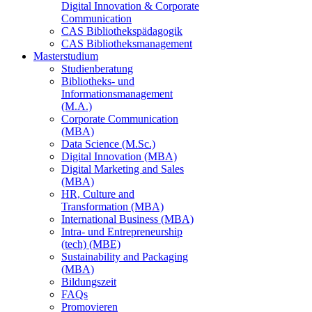
Digital Innovation & Corporate
Communication
CAS Bibliothekspädagogik
CAS Bibliotheksmanagement
Masterstudium
Studienberatung
Bibliotheks- und
Informationsmanagement
(M.A.)
Corporate Communication
(MBA)
Data Science (M.Sc.)
Digital Innovation (MBA)
Digital Marketing and Sales
(MBA)
HR, Culture and
Transformation (MBA)
International Business (MBA)
Intra- und Entrepreneurship
(tech) (MBE)
Sustainability and Packaging
(MBA)
Bildungszeit
FAQs
Promovieren