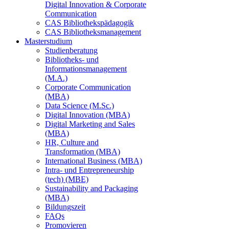
Digital Innovation & Corporate
Communication
CAS Bibliothekspädagogik
CAS Bibliotheksmanagement
Masterstudium
Studienberatung
Bibliotheks- und
Informationsmanagement
(M.A.)
Corporate Communication
(MBA)
Data Science (M.Sc.)
Digital Innovation (MBA)
Digital Marketing and Sales
(MBA)
HR, Culture and
Transformation (MBA)
International Business (MBA)
Intra- und Entrepreneurship
(tech) (MBE)
Sustainability and Packaging
(MBA)
Bildungszeit
FAQs
Promovieren