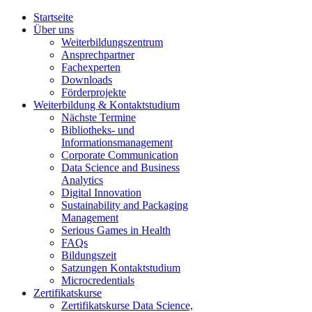
Startseite
Über uns
Weiterbildungszentrum
Ansprechpartner
Fachexperten
Downloads
Förderprojekte
Weiterbildung & Kontaktstudium
Nächste Termine
Bibliotheks- und
Informationsmanagement
Corporate Communication
Data Science and Business
Analytics
Digital Innovation
Sustainability and Packaging
Management
Serious Games in Health
FAQs
Bildungszeit
Satzungen Kontaktstudium
Microcredentials
Zertifikatskurse
Zertifikatskurse Data Science,