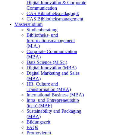
Digital Innovation & Corporate
Communication
CAS Bibliothekspädagogik
CAS Bibliotheksmanagement
Masterstudium
Studienberatung
Bibliotheks- und
Informationsmanagement
(M.A.)
Corporate Communication
(MBA)
Data Science (M.Sc.)
Digital Innovation (MBA)
Digital Marketing and Sales
(MBA)
HR, Culture and
Transformation (MBA)
International Business (MBA)
Intra- und Entrepreneurship
(tech) (MBE)
Sustainability and Packaging
(MBA)
Bildungszeit
FAQs
Promovieren