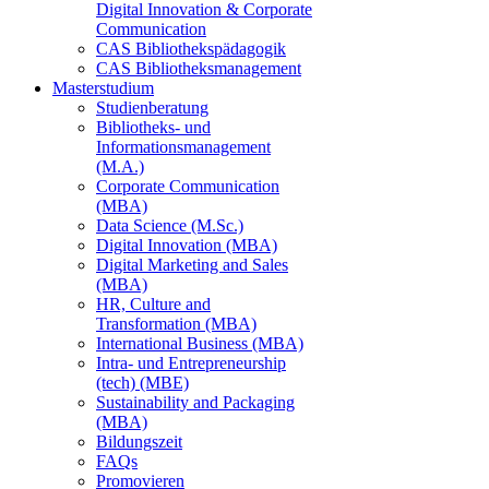
Digital Innovation & Corporate
Communication
CAS Bibliothekspädagogik
CAS Bibliotheksmanagement
Masterstudium
Studienberatung
Bibliotheks- und
Informationsmanagement
(M.A.)
Corporate Communication
(MBA)
Data Science (M.Sc.)
Digital Innovation (MBA)
Digital Marketing and Sales
(MBA)
HR, Culture and
Transformation (MBA)
International Business (MBA)
Intra- und Entrepreneurship
(tech) (MBE)
Sustainability and Packaging
(MBA)
Bildungszeit
FAQs
Promovieren