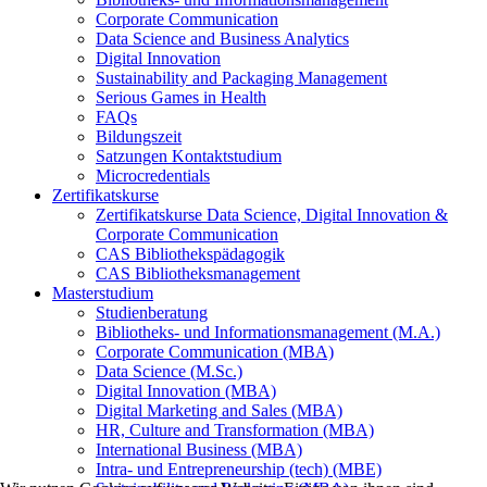
Corporate Communication
Data Science and Business Analytics
Digital Innovation
Sustainability and Packaging Management
Serious Games in Health
FAQs
Bildungszeit
Satzungen Kontaktstudium
Microcredentials
Zertifikatskurse
Zertifikatskurse Data Science, Digital Innovation &
Corporate Communication
CAS Bibliothekspädagogik
CAS Bibliotheksmanagement
Masterstudium
Studienberatung
Bibliotheks- und Informationsmanagement (M.A.)
Corporate Communication (MBA)
Data Science (M.Sc.)
Digital Innovation (MBA)
Digital Marketing and Sales (MBA)
HR, Culture and Transformation (MBA)
International Business (MBA)
Intra- und Entrepreneurship (tech) (MBE)