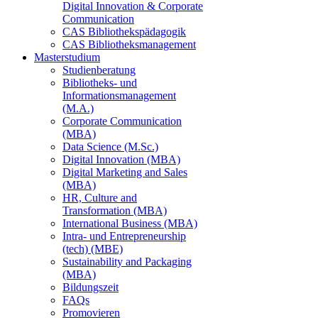
Digital Innovation & Corporate
Communication
CAS Bibliothekspädagogik
CAS Bibliotheksmanagement
Masterstudium
Studienberatung
Bibliotheks- und
Informationsmanagement
(M.A.)
Corporate Communication
(MBA)
Data Science (M.Sc.)
Digital Innovation (MBA)
Digital Marketing and Sales
(MBA)
HR, Culture and
Transformation (MBA)
International Business (MBA)
Intra- und Entrepreneurship
(tech) (MBE)
Sustainability and Packaging
(MBA)
Bildungszeit
FAQs
Promovieren