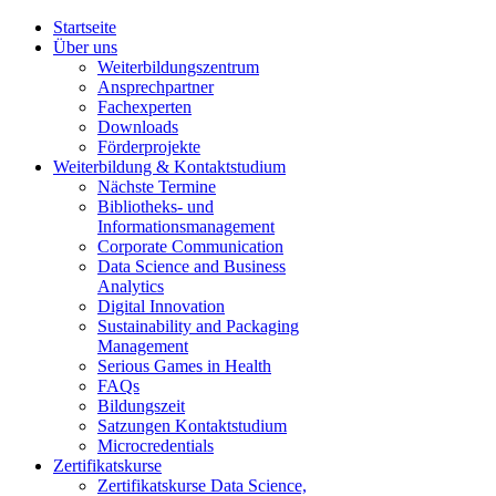
Startseite
Über uns
Weiterbildungszentrum
Ansprechpartner
Fachexperten
Downloads
Förderprojekte
Weiterbildung & Kontaktstudium
Nächste Termine
Bibliotheks- und
Informationsmanagement
Corporate Communication
Data Science and Business
Analytics
Digital Innovation
Sustainability and Packaging
Management
Serious Games in Health
FAQs
Bildungszeit
Satzungen Kontaktstudium
Microcredentials
Zertifikatskurse
Zertifikatskurse Data Science,