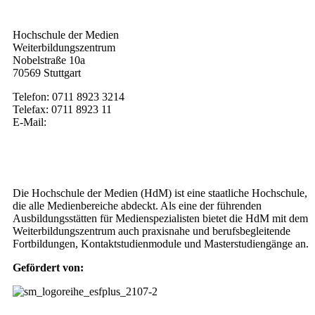
Kontakt
Hochschule der Medien
Weiterbildungszentrum
Nobelstraße 10a
70569 Stuttgart
Telefon: 0711 8923 3214
Telefax: 0711 8923 11
E-Mail:
weiterbildung@hdm-stuttgart.de
Wer wir sind
Die Hochschule der Medien (HdM) ist eine staatliche Hochschule,
die alle Medienbereiche abdeckt. Als eine der führenden
Ausbildungsstätten für Medienspezialisten bietet die HdM mit dem
Weiterbildungszentrum auch praxisnahe und berufsbegleitende
Fortbildungen, Kontaktstudienmodule und Masterstudiengänge an.
Gefördert von: