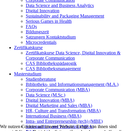
Corporate Communication
Data Science and Business Analytics
Digital Innovation
Sustainability and Packaging Management
Serious Games in Health
FAQs
Bildungszeit
Satzungen Kontaktstudium
Microcredentials
Zertifikatskurse
Zertifikatskurse Data Science, Digital Innovation &
Corporate Communication
CAS Bibliothekspädagogik
CAS Bibliotheksmanagement
Masterstudium
Studienberatung
Bibliotheks- und Informationsmanagement (M.A.)
Corporate Communication (MBA)
Data Science (M.Sc.)
Digital Innovation (MBA)
Digital Marketing and Sales (MBA)
HR, Culture and Transformation (MBA)
International Business (MBA)
Intra- und Entrepreneurship (tech) (MBE)
Wir nutzen Cookies auf unserer Website. Einige von ihnen sind
Sustainability and Packaging (MBA)