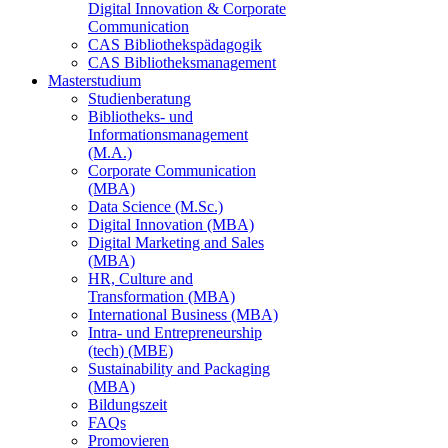
Digital Innovation & Corporate
Communication
CAS Bibliothekspädagogik
CAS Bibliotheksmanagement
Masterstudium
Studienberatung
Bibliotheks- und
Informationsmanagement
(M.A.)
Corporate Communication
(MBA)
Data Science (M.Sc.)
Digital Innovation (MBA)
Digital Marketing and Sales
(MBA)
HR, Culture and
Transformation (MBA)
International Business (MBA)
Intra- und Entrepreneurship
(tech) (MBE)
Sustainability and Packaging
(MBA)
Bildungszeit
FAQs
Promovieren