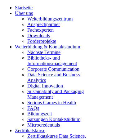
Startseite
Über uns
Weiterbildungszentrum
Ansprechpartner
Fachexperten
Downloads
Förderprojekte
Weiterbildung & Kontaktstudium
Nächste Termine
Bibliotheks- und
Informationsmanagement
Corporate Communication
Data Science and Business
Analytics
Digital Innovation
Sustainability and Packaging
Management
Serious Games in Health
FAQs
Bildungszeit
Satzungen Kontaktstudium
Microcredentials
Zertifikatskurse
Zertifikatskurse Data Science,